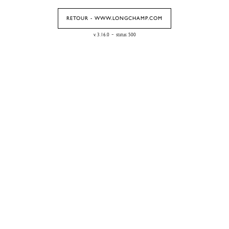
RETOUR - WWW.LONGCHAMP.COM
-
v. 3.16.0
status: 500