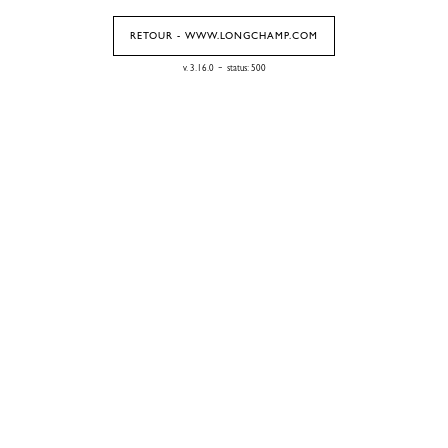
RETOUR - WWW.LONGCHAMP.COM
-
v. 3.16.0
status: 500