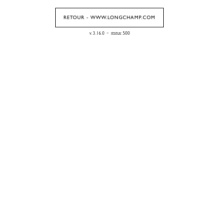
RETOUR - WWW.LONGCHAMP.COM
-
v. 3.16.0
status: 500