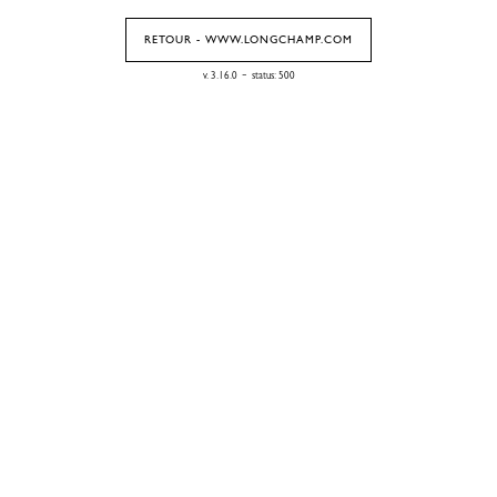
RETOUR - WWW.LONGCHAMP.COM
-
v. 3.16.0
status: 500